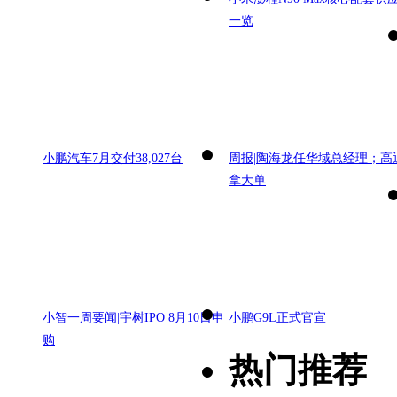
一览
小鹏汽车7月交付38,027台
周报|陶海龙任华域总经理；高
拿大单
小智一周要闻|宇树IPO 8月10日申
小鹏G9L正式官宣
购
热门推荐