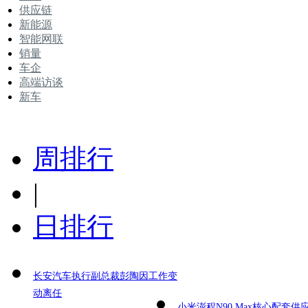
供应链
新能源
智能网联
销量
车企
高端访谈
新车
周排行
|
日排行
长安汽车执行副总裁彭陶因工作变
动离任
小米澎程N90 Max核心配套供