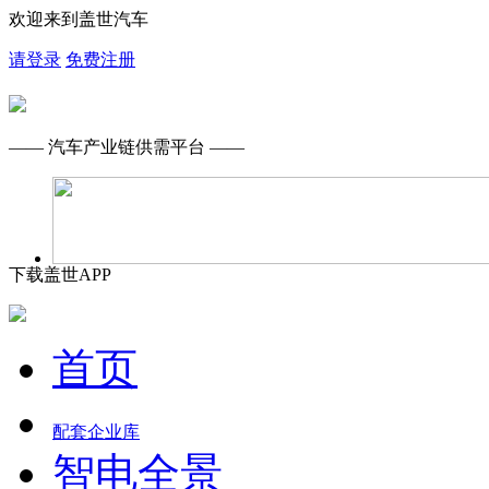
欢迎来到盖世汽车
请登录
免费注册
—— 汽车产业链供需平台 ——
下载盖世APP
首页
配套企业库
智电全景