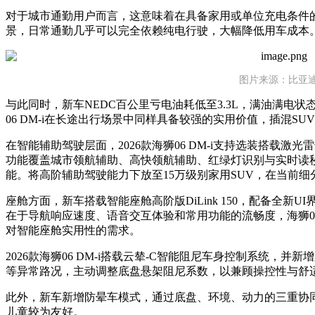
对于城市通勤用户而言，这意味着在具备家用或单位充电条件
景，日常通勤几乎可以完全依赖纯电行驶，大幅降低用车成本
图片来源：比亚
与此同时，新车NEDC百公里亏电油耗低至3.3L，满油满电状
06 DM-i在长途出行场景中同样具备较强的实用价值，插混S
在智能辅助驾驶层面，2026款海狮06 DM-i支持选装搭载激光雷达
功能覆盖城市领航辅助、高快领航辅助、红绿灯识别与实时读
能。将高阶辅助驾驶能力下放至15万级别家用SUV，在当前
座舱方面，新车搭载智能座舱高阶版DiLink 150，配备全新
在于导航响应速度、语音交互体验和常用功能的流畅度，海狮06
对智能座舱实用性的需求。
2026款海狮06 DM-i搭载云辇-C智能阻尼车身控制系统，
等异常路况，主动调整底盘悬架阻尼系数，以兼顾操控性与舒
此外，新车新增防晕车模式，通过底盘、环境、动力的三重协
儿童较为友好。