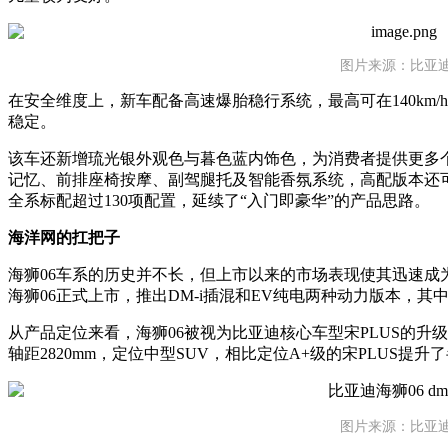
图片来源：比亚
在安全维度上，新车配备高速爆胎稳行系统，最高可在140km
稳定。
该车还新增琉光银外观色与暮色蓝内饰色，为消费者提供更多
记忆、前排座椅按摩、副驾腿托及智能香氛系统，高配版本还
全系标配超过130项配置，延续了“入门即豪华”的产品思路。
海洋网的扛把子
海狮06车系的历史并不长，但上市以来的市场表现使其迅速成为比
海狮06正式上市，推出DM-i插混和EV纯电两种动力版本，其中DM
从产品定位来看，海狮06被视为比亚迪核心车型宋PLUS的升级替代产
轴距2820mm，定位中型SUV，相比定位A+级的宋PLUS提升
图片来源：比亚