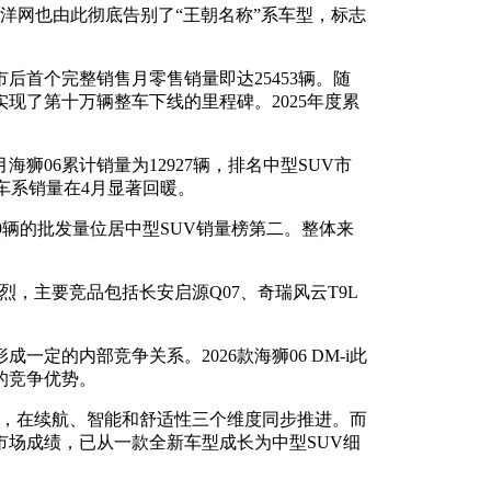
海洋网也由此彻底告别了“王朝名称”系车型，标志
后首个完整销售月零售销量即达25453辆。随
实现了第十万辆整车下线的里程碑。2025年度累
月海狮06累计销量为12927辆，排名中型SUV市
，车系销量在4月显著回暖。
659辆的批发量位居中型SUV销量榜第二。整体来
激烈，主要竞品包括长安启源Q07、奇瑞风云T9L
一定的内部竞争关系。2026款海狮06 DM-i此
的竞争优势。
常需求，在续航、智能和舒适性三个维度同步推进。而
市场成绩，已从一款全新车型成长为中型SUV细