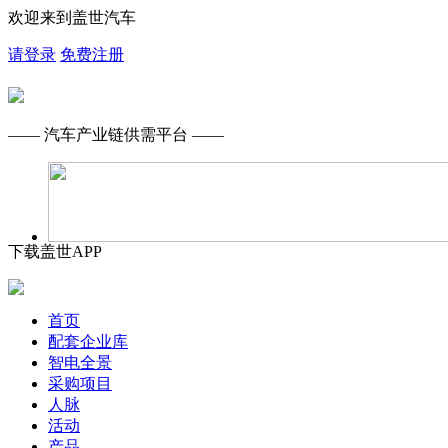
欢迎来到盖世汽车
请登录
免费注册
—— 汽车产业链供需平台 ——
下载盖世APP
首页
配套企业库
智电全景
采购项目
人脉
活动
产品