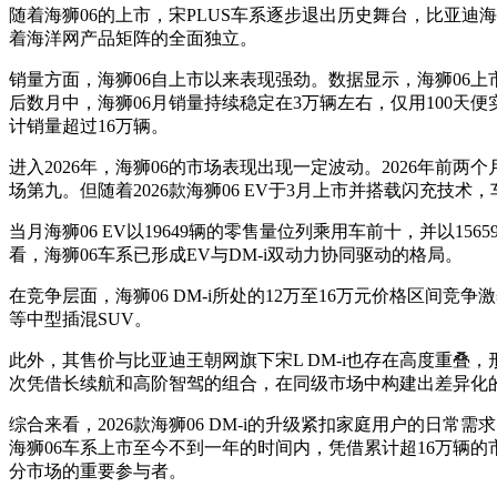
随着海狮06的上市，宋PLUS车系逐步退出历史舞台，比亚迪
着海洋网产品矩阵的全面独立。
销量方面，海狮06自上市以来表现强劲。数据显示，海狮06上市
后数月中，海狮06月销量持续稳定在3万辆左右，仅用100天便
计销量超过16万辆。
进入2026年，海狮06的市场表现出现一定波动。2026年前两个
场第九。但随着2026款海狮06 EV于3月上市并搭载闪充技术
当月海狮06 EV以19649辆的零售量位列乘用车前十，并以15
看，海狮06车系已形成EV与DM-i双动力协同驱动的格局。
在竞争层面，海狮06 DM-i所处的12万至16万元价格区间竞争
等中型插混SUV。
此外，其售价与比亚迪王朝网旗下宋L DM-i也存在高度重叠，形成
次凭借长续航和高阶智驾的组合，在同级市场中构建出差异化
综合来看，2026款海狮06 DM-i的升级紧扣家庭用户的日
海狮06车系上市至今不到一年的时间内，凭借累计超16万辆的
分市场的重要参与者。