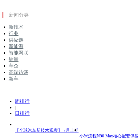
新闻分类
新技术
行业
供应链
新能源
智能网联
销量
车企
高端访谈
新车
周排行
|
日排行
【全球汽车新技术观察】 7月上期
小米澎程N90 Max核心配套供