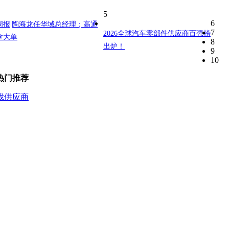
5
6
周报|陶海龙任华域总经理；高通
7
2026全球汽车零部件供应商百强榜
拿大单
8
出炉！
9
10
热门推荐
找供应商