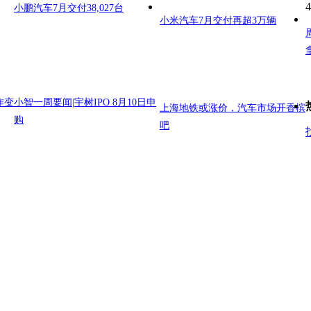
4
小鹏汽车7月交付38,027台
小米汽车7月交付再超3万辆
作变
小智一周要闻|宇树IPO 8月10日申
上海地铁或涨价，汽车市场开香槟
购
吧