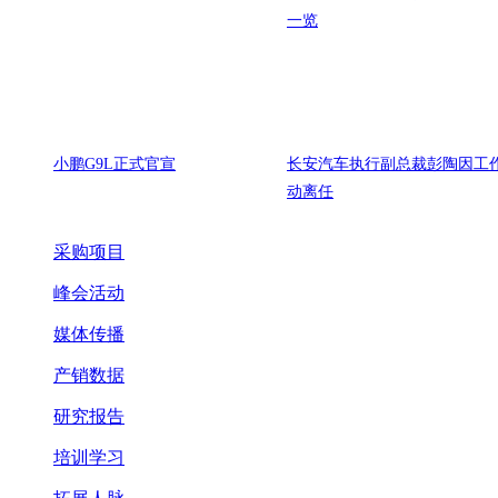
一览
小鹏G9L正式官宣
长安汽车执行副总裁彭陶因工
动离任
采购项目
峰会活动
媒体传播
产销数据
研究报告
培训学习