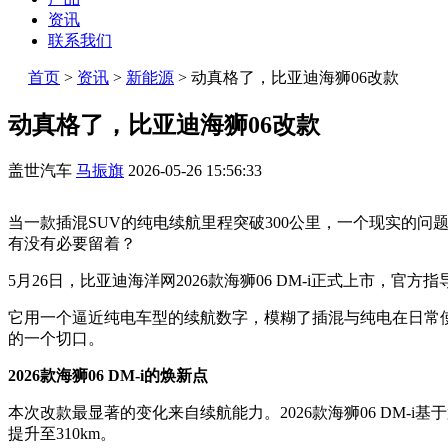
资讯
联系我们
首页
>
资讯
>
新能源
>
动真格了，比亚迪海狮06改款
动真格了，比亚迪海狮06改款
盖世汽车
马振旗
2026-05-26 15:56:33
当一款插混SUV的纯电续航里程突破300公里，一个现实的
有没有必要留着？
5月26日，比亚迪海洋网2026款海狮06 DM-i正式上市，官方指导价
它用一个逼近纯电车型的续航数字，模糊了插混与纯电在日常
的一个切口。
2026款海狮06 DM-i的焕新点
本次改款最显著的变化来自续航能力。2026款海狮06 DM-i
提升至310km。