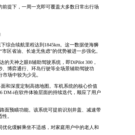
的前提下，一周一充即可覆盖大多数日常出行场
。
迪
态下综合续航里程达到1845km。这一数据使海狮
UV“市区省油、长途无焦虑”的优势被进一步强化。
的天神之眼B辅助驾驶系统，即DiPilot 300，
秒、博弈通行、环岛行驶等全场景辅助驾驶功
细分市场中较为少见。
UI界面和深度定制高德地图。车机系统的核心价值
 DM-i在软件体验层面的持续迭代，顺应了用户
并新增路面预瞄功能。该系统可提前识别井盖、减速带
适性。
同优化缓解乘坐不适感，对家庭用户中的老人和