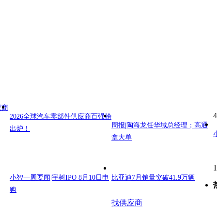
应商
4
2026全球汽车零部件供应商百强榜
周报|陶海龙任华域总经理；高通
出炉！
拿大单
1
小智一周要闻|宇树IPO 8月10日申
比亚迪7月销量突破41.9万辆
购
找供应商