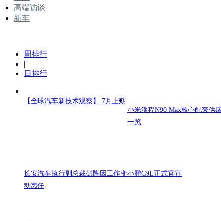
高端访谈
新车
周排行
|
日排行
【全球汽车新技术观察】 7月上期
小米澎程N90 Max核心配套供
一览
长安汽车执行副总裁彭陶因工作变
小鹏G9L正式官宣
动离任