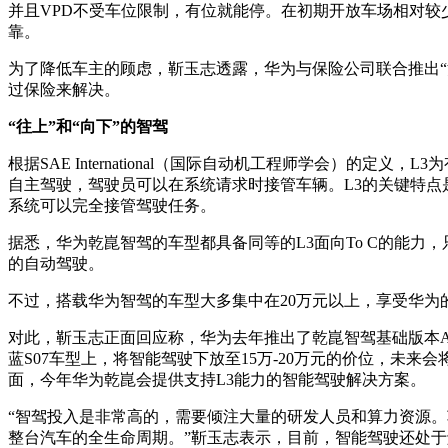
并且VPD不受车位限制，有位就能停。在初期开放车场相对较
靠。
为了降低车主的顾虑，靳玉志透露，华为与保险公司联合推出“
过保险来解决。
“往上”和“向下”的智驾
根据SAE International（国际自动机工程师学会）的定
自主驾驶，驾驶员可以在系统请求时接管车辆。L3的关键特点
系统可以完全接管驾驶任务。
据悉，华为乾崑智驾的车型都具备同等的L3面向To C的能力
的自动驾驶。
不过，搭载华为智驾的车型大多集中在20万元以上，享受华为
对此，靳玉志正面回应称，华为去年推出了乾崑智驾基础版本A
蓝S07车型上，将智能驾驶下放至15万-20万元的价位，未
面，今年华为乾崑会提供支持L3能力的智能驾驶解决方案。
“智驾投入是非常高的，需要倾注大量的研发人员和算力资源
整台汽车的全生命周期。”靳玉志表示，目前，智能驾驶还处于