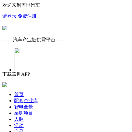
欢迎来到盖世汽车
请登录
免费注册
—— 汽车产业链供需平台 ——
下载盖世APP
首页
配套企业库
智电全景
采购项目
人脉
活动
产品