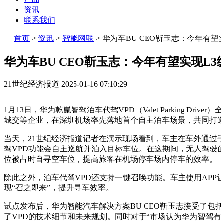
资讯
联系我们
首页
>
资讯
>
智能网联
>
华为车BU CEO靳玉志：今年有望
华为车BU CEO靳玉志：今年有望实现L
21世纪经济报道
2025-01-16 07:10:29
1月13日，华为乾崑智驾泊车代驾VPD（Valet Parking D
城交等企业，在深圳机场率先落地首个自主泊车场景，共同打
当天，21世纪经济报道记者在演示现场看到，车主在车外通过
驾VPD功能会自主巡航并泊入目标车位。在这期间，无人驾驶
位被占时自寻空车位，提高旅客在机场停车场内停车的效率。
除此之外，泊车代驾VPD还支持一键召唤功能。车主使用AP
现“召之即来”，提升寻车效率。
试点发布后，华为智能汽车解决方案BU CEO靳玉志接受了包
了VPD的技术细节和未来规划。同时对于“市场认为华为智驾