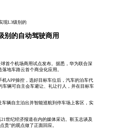
实现L3级别的
3级别的自动驾驶商用
river）全球首个机场商用试点发布。据悉，华为联合深
造落地车路云首个商业化应用。
手机APP操控，选好目标车位后，汽车的泊车代
的车辆可自主会车避让、礼让行人，并在目标车
P让车辆自主泊出并智能巡航到停车场上客区，实
括21世纪经济报道在内的媒体采访。靳玉志谈及
有点贵”的观点做了正面回应。