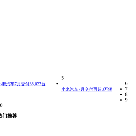
5
6
小鹏汽车7月交付38,027台
7
小米汽车7月交付再超3万辆
8
9
0
热门推荐