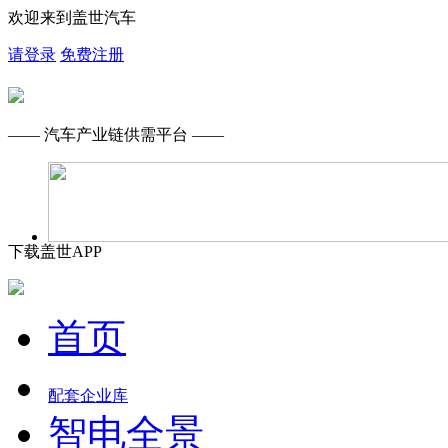
欢迎来到盖世汽车
请登录
免费注册
—— 汽车产业链供需平台 ——
下载盖世APP
首页
配套企业库
智电全景