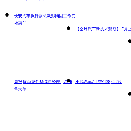
长安汽车执行副总裁彭陶因工作变
动离任
【全球汽车新技术观察】 7月
周报|陶海龙任华域总经理；高通
小鹏汽车7月交付38,027台
拿大单