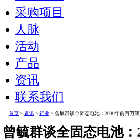
采购项目
人脉
活动
产品
资讯
联系我们
首页
>
资讯
>
行业
>
曾毓群谈全固态电池：2030年前百万
曾毓群谈全固态电池：2