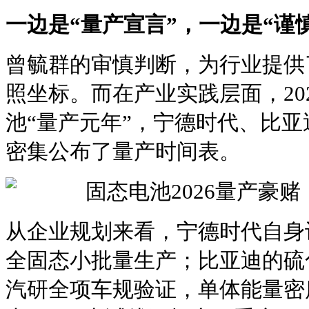
一边是“量产宣言”，一边是“谨
曾毓群的审慎判断，为行业提供
照坐标。而在产业实践层面，20
池“量产元年”，宁德时代、比
密集公布了量产时间表。
从企业规划来看，宁德时代自身计
全固态小批量生产；比亚迪的硫
汽研全项车规验证，单体能量密度达