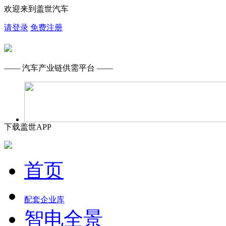
欢迎来到盖世汽车
请登录
免费注册
—— 汽车产业链供需平台 ——
下载盖世APP
首页
配套企业库
智电全景