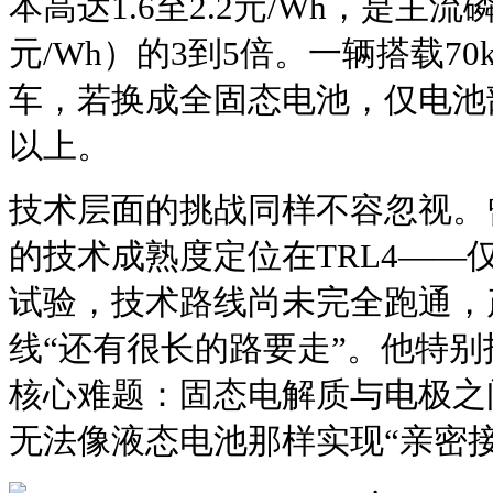
本高达1.6至2.2元/Wh，是主流磷
元/Wh）的3到5倍。一辆搭载7
车，若换成全固态电池，仅电池
以上。
技术层面的挑战同样不容忽视。
的技术成熟度定位在TRL4——
试验，技术路线尚未完全跑通，
线“还有很长的路要走”。他特别
核心难题：固态电解质与电极之
无法像液态电池那样实现“亲密接