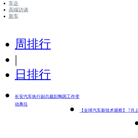
车企
高端访谈
新车
周排行
|
日排行
长安汽车执行副总裁彭陶因工作变
动离任
【全球汽车新技术观察】 7月