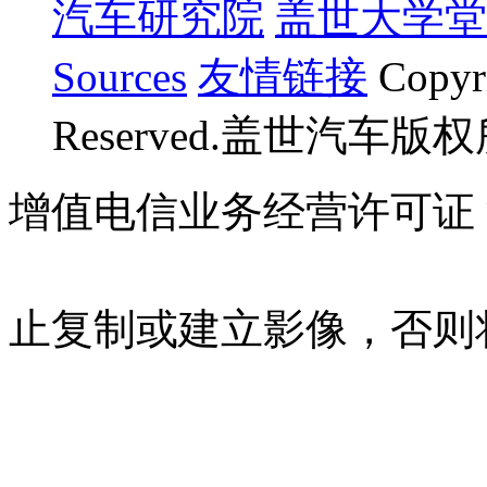
汽车研究院
盖世大学堂
Sources
友情链接
Copyr
Reserved.盖世汽车版
增值电信业务经营许可证 沪B
07023350号
沪公网安备 310
止复制或建立影像，否则