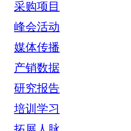
采购项目
峰会活动
媒体传播
产销数据
研究报告
培训学习
拓展人脉