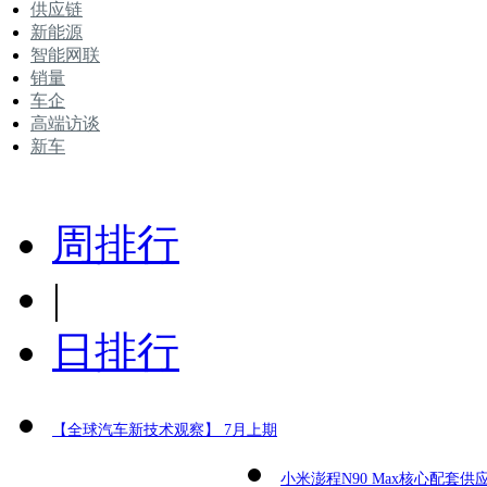
供应链
新能源
智能网联
销量
车企
高端访谈
新车
周排行
|
日排行
【全球汽车新技术观察】 7月上期
小米澎程N90 Max核心配套供