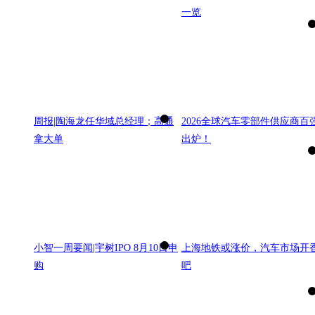
一览
周报|陶海龙任华域总经理；高通
2026全球汽车零部件供应商百
拿大单
出炉！
小智一周要闻|宇树IPO 8月10日申
上海地铁或涨价，汽车市场开
购
吧