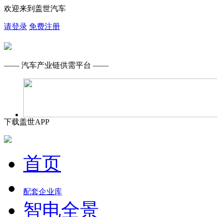
欢迎来到盖世汽车
请登录
免费注册
—— 汽车产业链供需平台 ——
下载盖世APP
首页
配套企业库
智电全景