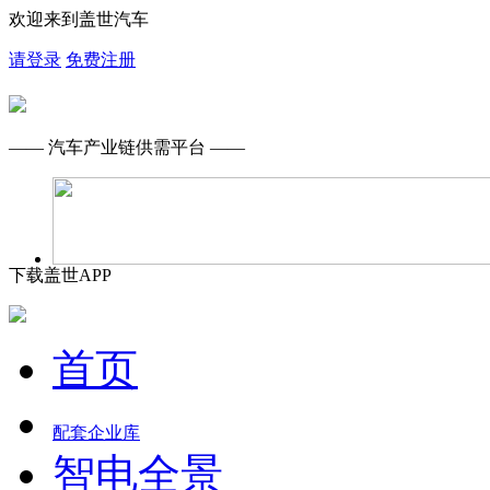
欢迎来到盖世汽车
请登录
免费注册
—— 汽车产业链供需平台 ——
下载盖世APP
首页
配套企业库
智电全景