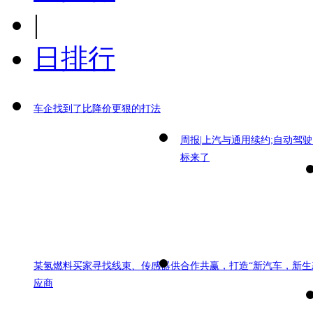
|
日排行
车企找到了比降价更狠的打法
周报|上汽与通用续约;自动驾
标来了
某氢燃料买家寻找线束、传感器供
合作共赢，打造“新汽车，新生
应商