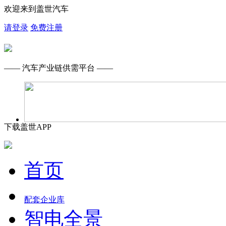
欢迎来到盖世汽车
请登录
免费注册
—— 汽车产业链供需平台 ——
下载盖世APP
首页
配套企业库
智电全景