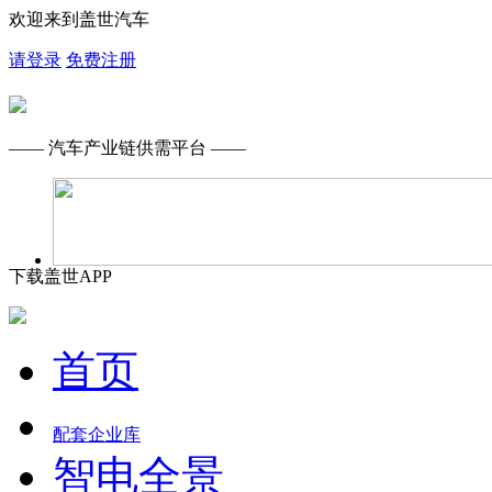
欢迎来到盖世汽车
请登录
免费注册
—— 汽车产业链供需平台 ——
下载盖世APP
首页
配套企业库
智电全景