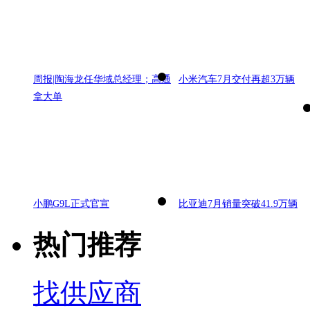
周报|陶海龙任华域总经理；高通
小米汽车7月交付再超3万辆
拿大单
小鹏G9L正式官宣
比亚迪7月销量突破41.9万辆
热门推荐
找供应商