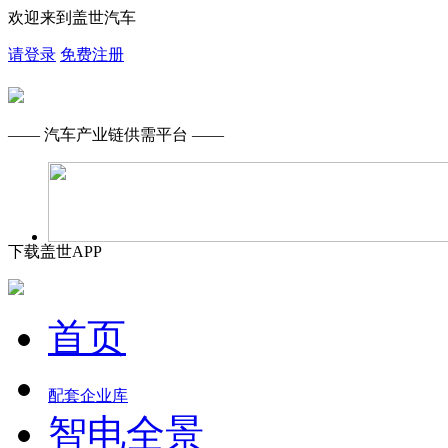
欢迎来到盖世汽车
请登录
免费注册
—— 汽车产业链供需平台 ——
下载盖世APP
首页
配套企业库
智电全景