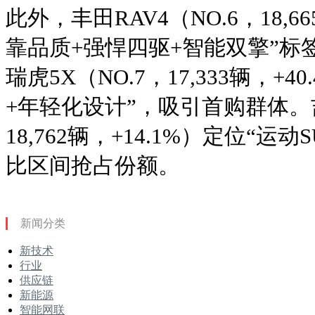
此外，丰田RAV4（NO.6，18,6
靠品质+强悍四驱+智能双擎”标
瑞虎5X（NO.7，17,333辆，+
+年轻化设计”，吸引首购群体。
18,762辆，+14.1%）定位“运
比区间抢占份额。
新闻分类
新技术
行业
供应链
新能源
智能网联