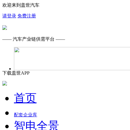
欢迎来到盖世汽车
请登录
免费注册
—— 汽车产业链供需平台 ——
下载盖世APP
首页
配套企业库
智电全景