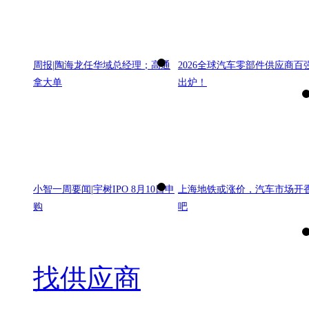
周报|陶海龙任华域总经理；高通
2026全球汽车零部件供应商百
拿大单
出炉！
小智一周要闻|宇树IPO 8月10日申
上海地铁或涨价，汽车市场开
购
吧
找供应商