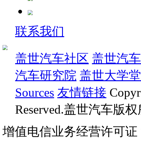
联系我们
盖世汽车社区
盖世汽车
汽车研究院
盖世大学堂
Sources
友情链接
Copyr
Reserved.盖世汽车版
增值电信业务经营许可证 沪B