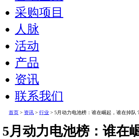
采购项目
人脉
活动
产品
资讯
联系我们
首页
>
资讯
>
行业
>
5月动力电池榜：谁在崛起，谁在掉队
5月动力电池榜：谁在