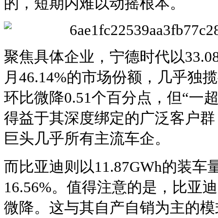
的，短期内难以动摇根本。
聚焦具体企业，宁德时代以33.0
月46.14%的市场份额，几乎
环比微降0.51个百分点，但“一
得益于其深度绑定的广泛客户群
巨头几乎所有主流车企。
而比亚迪则以11.87GWh的装
16.56%。值得注意的是，比
微降。这与其自产自销为主的模