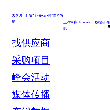
关泰璐：打通“车-路-云-网”整体防
护
上海拿森: Nbooster（线控制动
统）
找供应商
采购项目
峰会活动
媒体传播