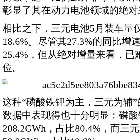
彰显了其在动力电池领域的绝对
相比之下，三元电池5月装车量仅为
18.6%。尽管其27.3%的同比
25.4%，但从绝对增量来看，
位。
这种“磷酸铁锂为主，三元为辅”
数据中表现得也十分明显：磷酸
208.2GWh，占比80.4%，而