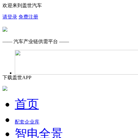
欢迎来到盖世汽车
请登录
免费注册
—— 汽车产业链供需平台 ——
下载盖世APP
首页
配套企业库
智电全景