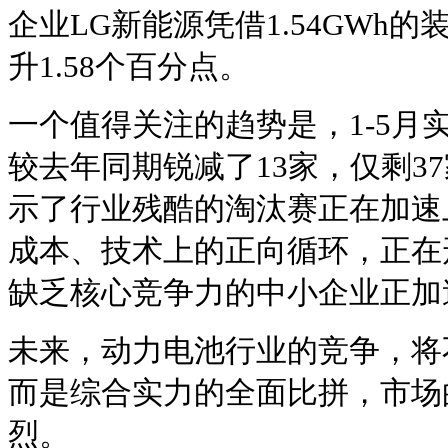
企业LG新能源凭借1.54GWh
升1.58个百分点。
一个值得关注的趋势是，1-5月
较去年同期锐减了13家，仅剩3
示了行业残酷的淘汰赛正在加速
成本、技术上的正向循环，正在
缺乏核心竞争力的中小企业正加
未来，动力电池行业的竞争，将
而是综合实力的全面比拼，市场
烈。