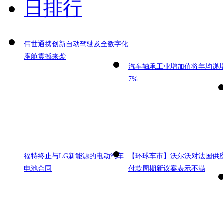
日排行
伟世通携创新自动驾驶及全数字化
座舱震撼来袭
汽车轴承工业增加值将年均递
7%
福特终止与LG新能源的电动汽车
【环球车市】沃尔沃对法国供
电池合同
付款周期新议案表示不满