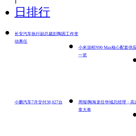
日排行
长安汽车执行副总裁彭陶因工作变
动离任
小米澎程N90 Max核心配套供
一览
小鹏汽车7月交付38,027台
周报|陶海龙任华域总经理；高
拿大单