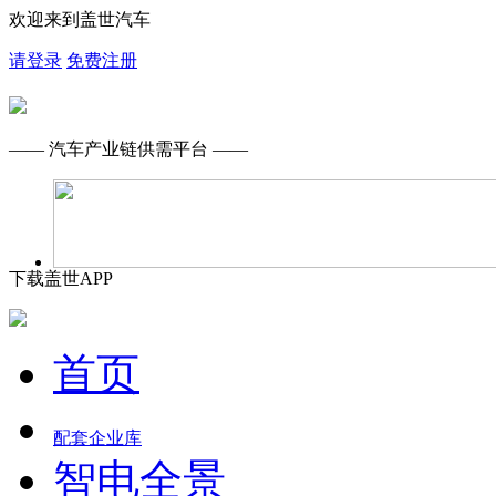
欢迎来到盖世汽车
请登录
免费注册
—— 汽车产业链供需平台 ——
下载盖世APP
首页
配套企业库
智电全景