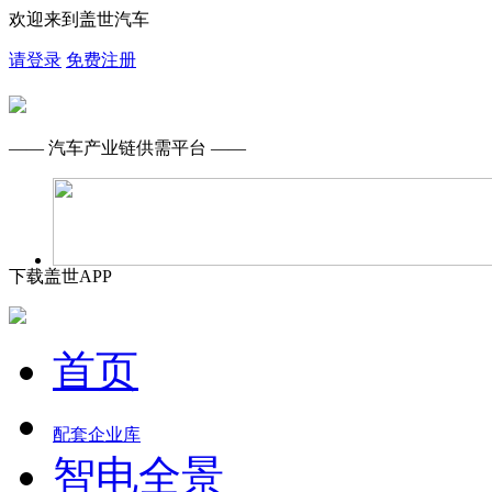
欢迎来到盖世汽车
请登录
免费注册
—— 汽车产业链供需平台 ——
下载盖世APP
首页
配套企业库
智电全景