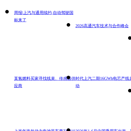
周报|上汽与通用续约;自动驾驶国
标来了
2026高通汽车技术与合作峰会
某氢燃料买家寻找线束、传感器供
时代上汽二期16GWh电芯产线
应商
动