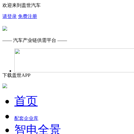
欢迎来到盖世汽车
请登录
免费注册
—— 汽车产业链供需平台 ——
下载盖世APP
首页
配套企业库
智电全景