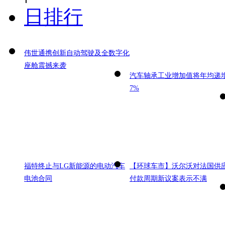
日排行
伟世通携创新自动驾驶及全数字化
座舱震撼来袭
汽车轴承工业增加值将年均递
7%
福特终止与LG新能源的电动汽车
【环球车市】沃尔沃对法国供
电池合同
付款周期新议案表示不满