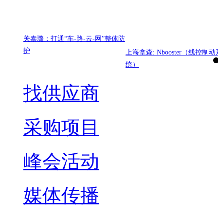
关泰璐：打通“车-路-云-网”整体防
护
上海拿森: Nbooster（线控制动
统）
找供应商
采购项目
峰会活动
媒体传播