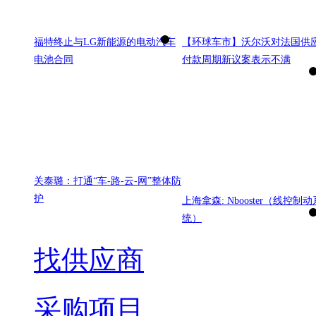
福特终止与LG新能源的电动汽车
【环球车市】沃尔沃对法国供
电池合同
付款周期新议案表示不满
关泰璐：打通“车-路-云-网”整体防
护
上海拿森: Nbooster（线控制动
统）
找供应商
采购项目