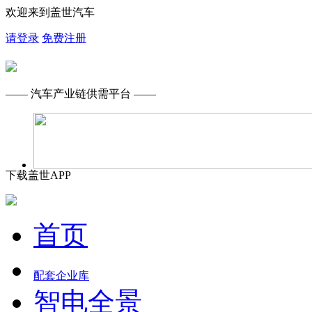
欢迎来到盖世汽车
请登录
免费注册
—— 汽车产业链供需平台 ——
下载盖世APP
首页
配套企业库
智电全景