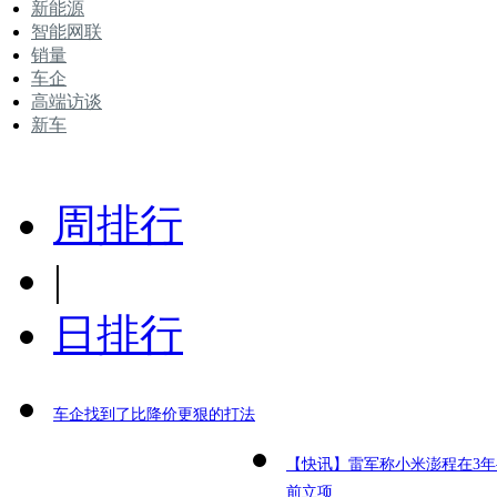
新能源
智能网联
销量
车企
高端访谈
新车
周排行
|
日排行
车企找到了比降价更狠的打法
【快讯】雷军称小米澎程在3年
前立项