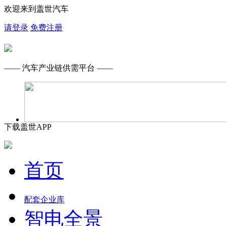
欢迎来到盖世汽车
请登录
免费注册
—— 汽车产业链供需平台 ——
下载盖世APP
首页
配套企业库
智电全景