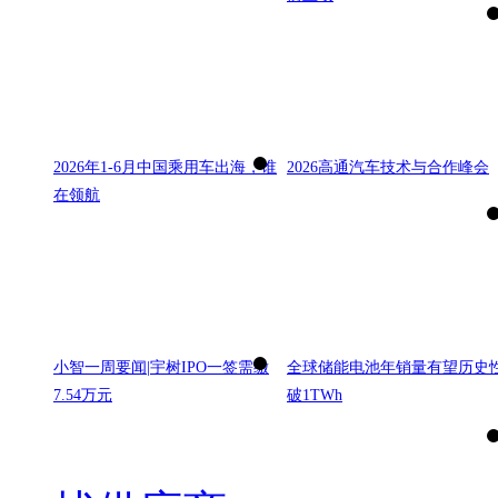
2026年1-6月中国乘用车出海，谁
2026高通汽车技术与合作峰会
在领航
小智一周要闻|宇树IPO一签需缴
全球储能电池年销量有望历史
7.54万元
破1TWh