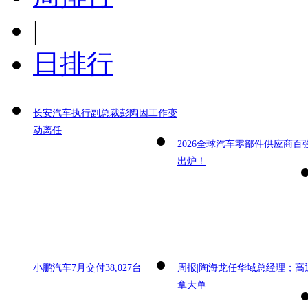
|
日排行
长安汽车执行副总裁彭陶因工作变
动离任
2026全球汽车零部件供应商百
出炉！
小鹏汽车7月交付38,027台
周报|陶海龙任华域总经理；高
拿大单