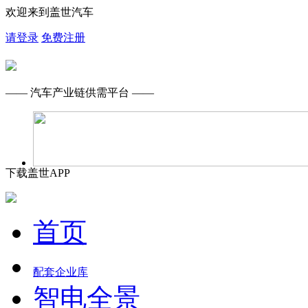
欢迎来到盖世汽车
请登录
免费注册
—— 汽车产业链供需平台 ——
下载盖世APP
首页
配套企业库
智电全景