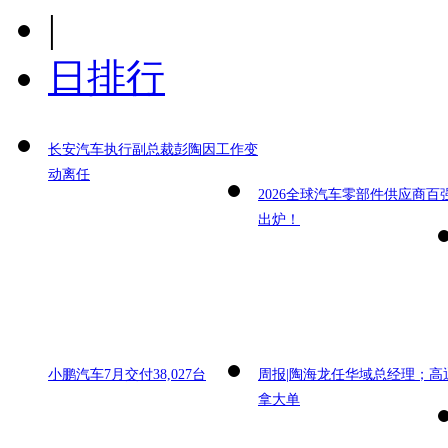
|
日排行
长安汽车执行副总裁彭陶因工作变
动离任
2026全球汽车零部件供应商百
出炉！
小鹏汽车7月交付38,027台
周报|陶海龙任华域总经理；高
拿大单