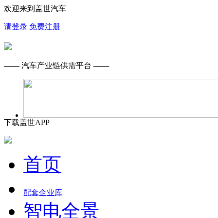
欢迎来到盖世汽车
请登录
免费注册
—— 汽车产业链供需平台 ——
下载盖世APP
首页
配套企业库
智电全景