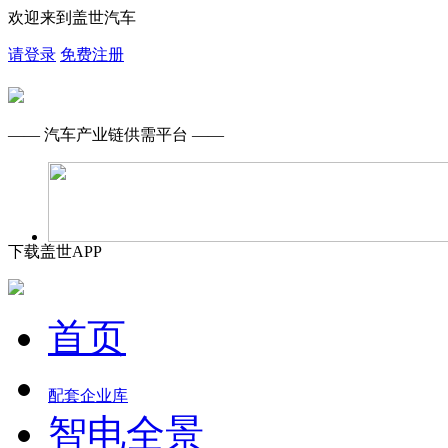
欢迎来到盖世汽车
请登录
免费注册
—— 汽车产业链供需平台 ——
下载盖世APP
首页
配套企业库
智电全景