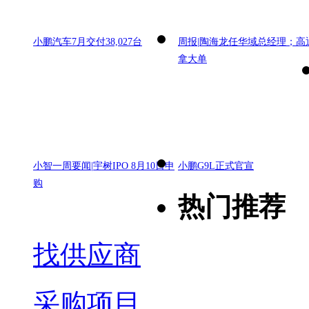
小鹏汽车7月交付38,027台
周报|陶海龙任华域总经理；高
拿大单
小智一周要闻|宇树IPO 8月10日申
小鹏G9L正式官宣
购
热门推荐
找供应商
采购项目