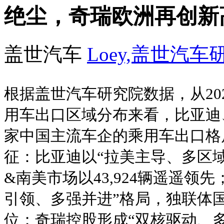
绝尘，奇瑞欧洲再创新
盖世汽车
Loey,盖世汽车
根据盖世汽车研究院数据，从20
用车出口区域分布来看，比亚迪
家中国主流车企的乘用车出口格
征：比亚迪以“拉美主导、多区
&南美市场以43,924辆遥遥领
引领、多强并进”格局，独联体国家
位；奇瑞控股形成“双核驱动、多