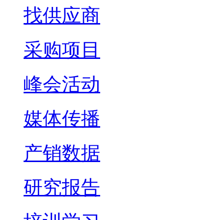
找供应商
采购项目
峰会活动
媒体传播
产销数据
研究报告