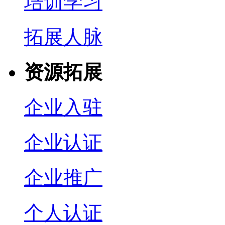
培训学习
拓展人脉
资源拓展
企业入驻
企业认证
企业推广
个人认证