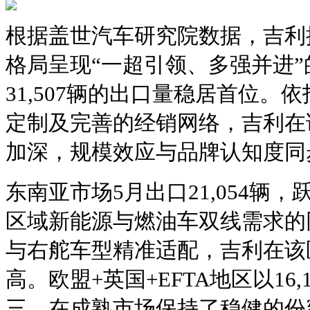
根据盖世汽车研究院数据，吉利
格局呈现“一超引领、多强并进
31,507辆的出口量稳居首位。
定制及完善的经销网络，吉利在
加深，规模效应与品牌认知度同
东南亚市场5月出口21,054辆
区域新能源与燃油车双线需求的
与右舵车型精准适配，吉利在该
高。欧盟+英国+EFTA地区以16
三，在成熟市场保持了稳健的份