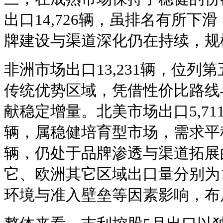
出口14,726辆，虽排名有所下
牌建设与渠道深化仍在持续，规
非洲市场出口13,231辆，位列
传统优势区域，凭借性价比路线
献稳定增量。北美市场出口5,711
辆，属稳健培育型市场，需求平稳
辆，仍处于品牌渗透与渠道拓展
它、欧洲其它区域出口量分别为1,
环境与准入壁垒等因素影响，布