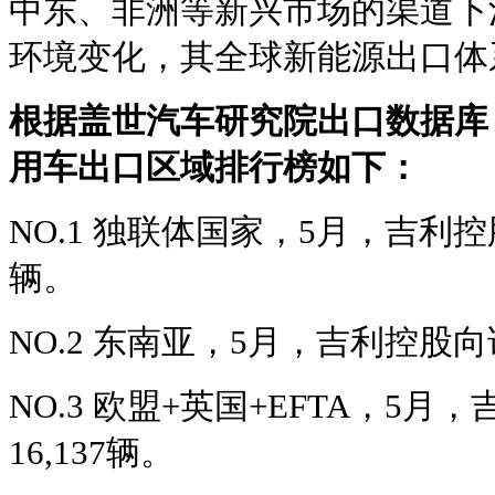
中东、非洲等新兴市场的渠道下
环境变化，其全球新能源出口体
根据盖世汽车研究院出口数据库，
用车出口区域排行榜如下：
NO.1 独联体国家，5月，吉利控
辆。
NO.2 东南亚，5月，吉利控股向
NO.3 欧盟+英国+EFTA，5
16,137辆。