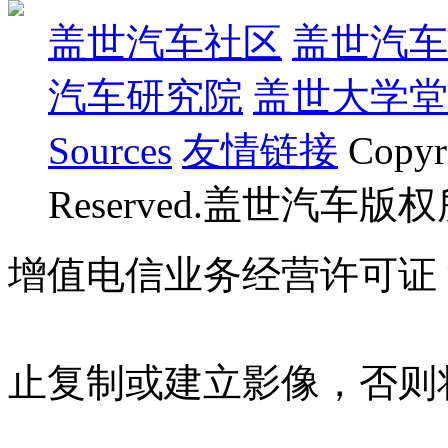
盖世汽车社区
盖世汽车
汽车研究院
盖世大学堂
Sources
友情链接
Copyr
Reserved.盖世汽车版
增值电信业务经营许可证 沪B
07023350号
沪公网安备 310
止复制或建立影像，否则