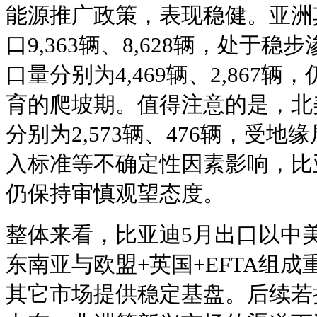
能源推广政策，表现稳健。亚洲
口9,363辆、8,628辆，处于
口量分别为4,469辆、2,867
育的爬坡期。值得注意的是，北
分别为2,573辆、476辆，受
入标准等不确定性因素影响，比
仍保持审慎观望态度。
整体来看，比亚迪5月出口以中
东南亚与欧盟+英国+EFTA组
其它市场提供稳定基盘。后续若