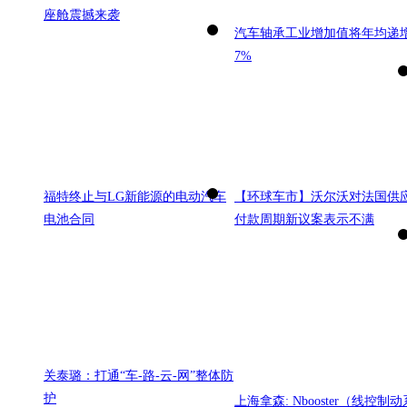
座舱震撼来袭
汽车轴承工业增加值将年均递
7%
福特终止与LG新能源的电动汽车
【环球车市】沃尔沃对法国供
电池合同
付款周期新议案表示不满
关泰璐：打通“车-路-云-网”整体防
护
上海拿森: Nbooster（线控制动