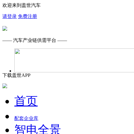
欢迎来到盖世汽车
请登录
免费注册
—— 汽车产业链供需平台 ——
下载盖世APP
首页
配套企业库
智电全景