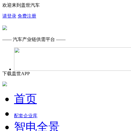
欢迎来到盖世汽车
请登录
免费注册
—— 汽车产业链供需平台 ——
下载盖世APP
首页
配套企业库
智电全景