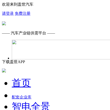
欢迎来到盖世汽车
请登录
免费注册
—— 汽车产业链供需平台 ——
下载盖世APP
首页
配套企业库
智电全景