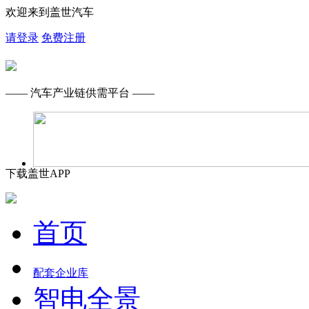
欢迎来到盖世汽车
请登录
免费注册
—— 汽车产业链供需平台 ——
下载盖世APP
首页
配套企业库
智电全景