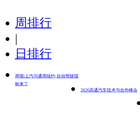
周排行
|
日排行
周报|上汽与通用续约;自动驾驶国
标来了
2026高通汽车技术与合作峰会