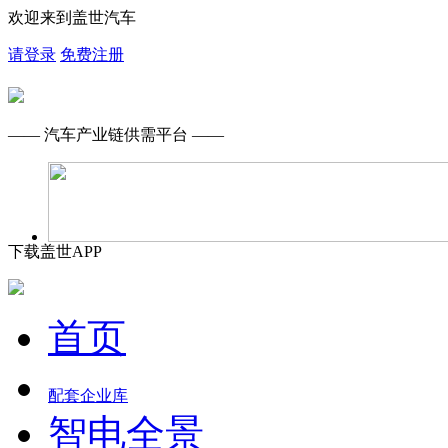
欢迎来到盖世汽车
请登录
免费注册
—— 汽车产业链供需平台 ——
下载盖世APP
首页
配套企业库
智电全景