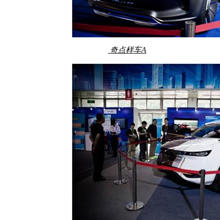
奇点样车A