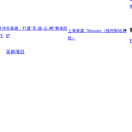
并冲
关泰璐：打通“车-路-云-网”整体防
上海拿森: Nbooster（线控制动系
代
护
统）
采购项目