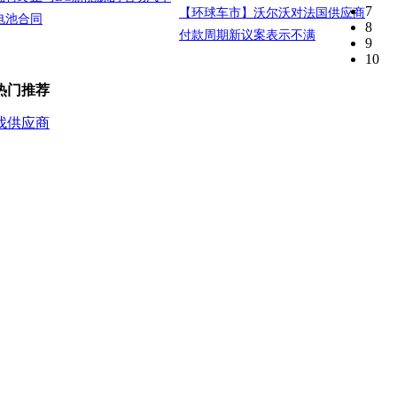
7
【环球车市】沃尔沃对法国供应商
电池合同
8
付款周期新议案表示不满
9
10
热门推荐
找供应商