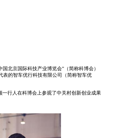
届中国北京国际科技产业博览会”（简称科博会）
力代表的智车优行科技有限公司（简称智车优
顺一行人在科博会上参观了中关村创新创业成果