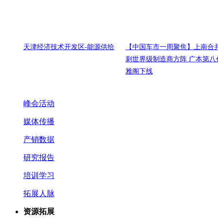
天津经济技术开发区-能源供给
【中国车市一周聚焦】上南合
刺世界级制造商方阵 广本第八
雅阁下线
峰会活动
媒体传播
产销数据
研究报告
培训学习
拓展人脉
资源拓展