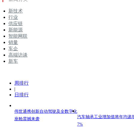
新技术
行业
供应链
新能源
智能网联
销量
车企
高端访谈
新车
周排行
|
日排行
伟世通携创新自动驾驶及全数字化
汽车轴承工业增加值将年均递
座舱震撼来袭
7%