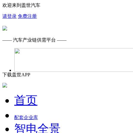
欢迎来到盖世汽车
请登录
免费注册
—— 汽车产业链供需平台 ——
下载盖世APP
首页
配套企业库
智电全景