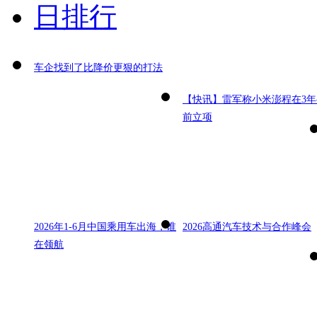
日排行
车企找到了比降价更狠的打法
【快讯】雷军称小米澎程在3年
前立项
2026年1-6月中国乘用车出海，谁
2026高通汽车技术与合作峰会
在领航