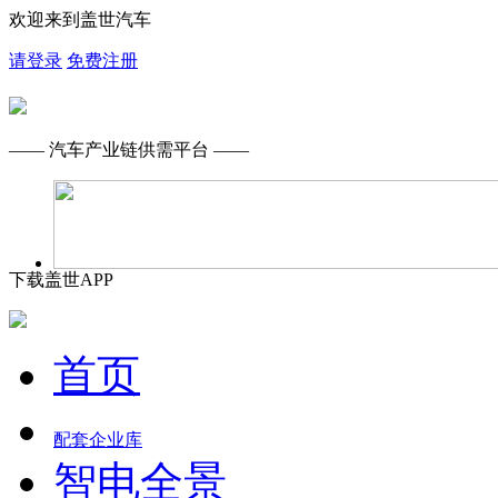
欢迎来到盖世汽车
请登录
免费注册
—— 汽车产业链供需平台 ——
下载盖世APP
首页
配套企业库
智电全景