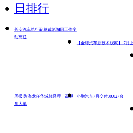
日排行
长安汽车执行副总裁彭陶因工作变
动离任
【全球汽车新技术观察】 7月
周报|陶海龙任华域总经理；高通
小鹏汽车7月交付38,027台
拿大单