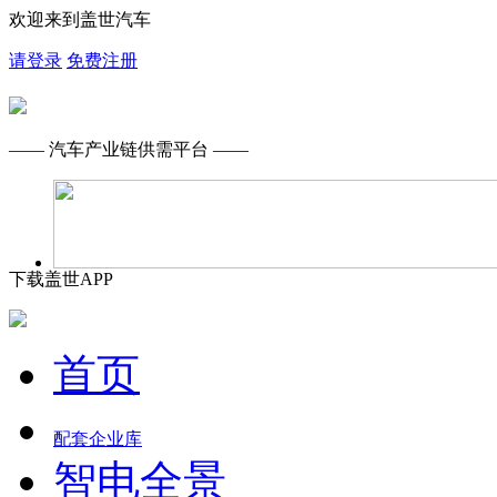
欢迎来到盖世汽车
请登录
免费注册
—— 汽车产业链供需平台 ——
下载盖世APP
首页
配套企业库
智电全景