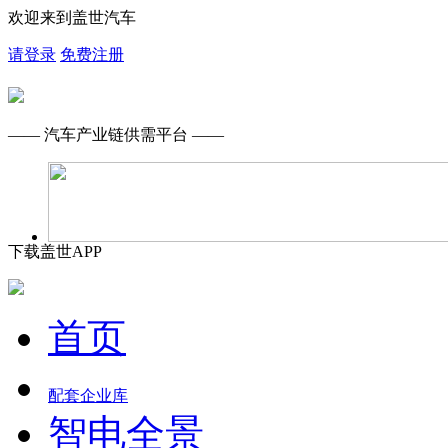
欢迎来到盖世汽车
请登录
免费注册
—— 汽车产业链供需平台 ——
下载盖世APP
首页
配套企业库
智电全景