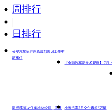
周排行
|
日排行
长安汽车执行副总裁彭陶因工作变
动离任
【全球汽车新技术观察】 7月
周报|陶海龙任华域总经理；高通
小米汽车7月交付再超3万辆