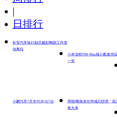
|
日排行
长安汽车执行副总裁彭陶因工作变
动离任
小米澎程N90 Max核心配套供
一览
小鹏汽车7月交付38,027台
周报|陶海龙任华域总经理；高
拿大单