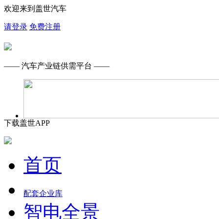
欢迎来到盖世汽车
请登录
免费注册
—— 汽车产业链供需平台 ——
下载盖世APP
首页
配套企业库
智电全景