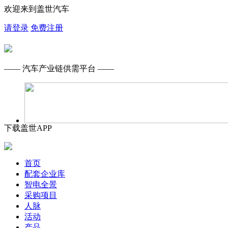
欢迎来到盖世汽车
请登录
免费注册
—— 汽车产业链供需平台 ——
下载盖世APP
首页
配套企业库
智电全景
采购项目
人脉
活动
产品