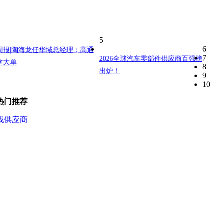
5
6
周报|陶海龙任华域总经理；高通
7
2026全球汽车零部件供应商百强榜
拿大单
8
出炉！
9
10
热门推荐
找供应商