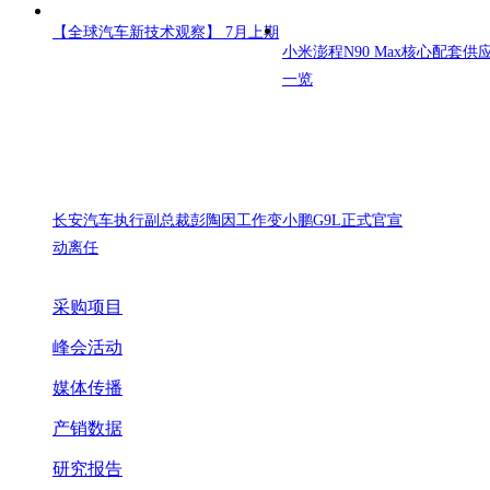
【全球汽车新技术观察】 7月上期
小米澎程N90 Max核心配套供
一览
长安汽车执行副总裁彭陶因工作变
小鹏G9L正式官宣
动离任
采购项目
峰会活动
媒体传播
产销数据
研究报告