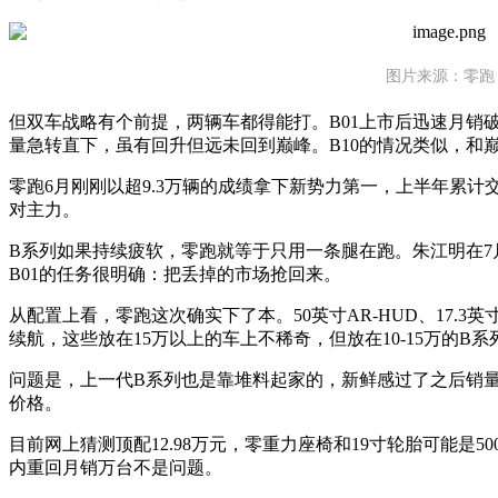
图片来源：零跑
但双车战略有个前提，两辆车都得能打。B01上市后迅速月销破
量急转直下，虽有回升但远未回到巅峰。B10的情况类似，和
零跑6月刚刚以超9.3万辆的成绩拿下新势力第一，上半年累计交
对主力。
B系列如果持续疲软，零跑就等于只用一条腿在跑。朱江明在7月
B01的任务很明确：把丢掉的市场抢回来。
从配置上看，零跑这次确实下了本。50英寸AR-HUD、17.3英
续航，这些放在15万以上的车上不稀奇，但放在10-15万的B
问题是，上一代B系列也是靠堆料起家的，新鲜感过了之后销
价格。
目前网上猜测顶配12.98万元，零重力座椅和19寸轮胎可能是
内重回月销万台不是问题。