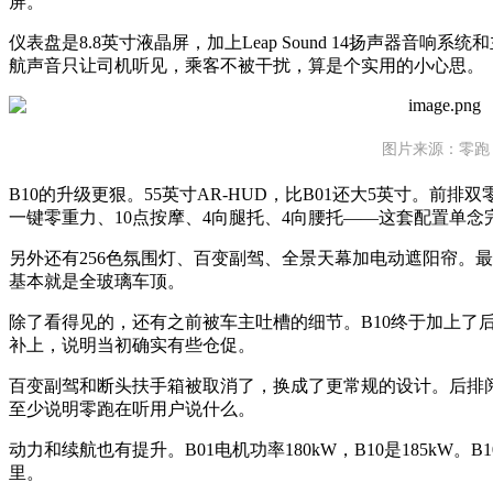
屏。
仪表盘是8.8英寸液晶屏，加上Leap Sound 14扬声器音
航声音只让司机听见，乘客不被干扰，算是个实用的小心思。
图片来源：零跑
B10的升级更狠。55英寸AR-HUD，比B01还大5英寸。前
一键零重力、10点按摩、4向腿托、4向腰托——这套配置单念
另外还有256色氛围灯、百变副驾、全景天幕加电动遮阳帘。最
基本就是全玻璃车顶。
除了看得见的，还有之前被车主吐槽的细节。B10终于加上了
补上，说明当初确实有些仓促。
百变副驾和断头扶手箱被取消了，换成了更常规的设计。后排
至少说明零跑在听用户说什么。
动力和续航也有提升。B01电机功率180kW，B10是185kW。B1
里。