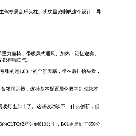
响系统和主驾专属音乐头枕。头枕里藏喇叭这个设计，导
排双零重力座椅，带吸风式通风、加热、记忆迎宾、
完都得喘口气。
夸张的是1.83㎡的全景天幕，坐在后排抬头看，
后备箱雨刮器，这种基本配置居然要等到改款才
阅读灯也加上了。这些改动谈不上什么创新，但
0的CLTC续航达到610公里，B01更是到了650公