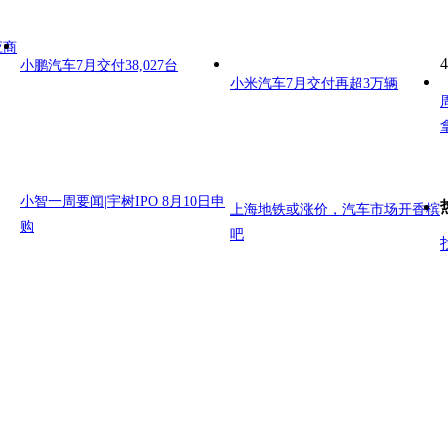
应商
4
小鹏汽车7月交付38,027台
小米汽车7月交付再超3万辆
小智一周要闻|宇树IPO 8月10日申
上海地铁或涨价，汽车市场开香槟
购
吧