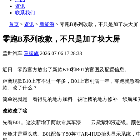
资讯
联系我们
首页
>
资讯
>
新能源
>
零跑B系列改款，不只是加了块大屏
零跑B系列改款，不只是加了块大屏
盖世汽车
马振旗
2026-07-06 17:28:38
近日，零跑官方放出了新款B10和B01的官图及配置信息。
距离现款B10上市不过一年多，B01上市刚满一年，零跑就急
款。改了什么？
简单说就是：看得见的地方加料，被吐槽的地方修补，续航和
改款改了啥
先看B01。这次新增了两款专属车漆——云黛紫和液态银。颜
座舱才是重头戏。B01配备了50英寸AR-HUD抬头显示系统，