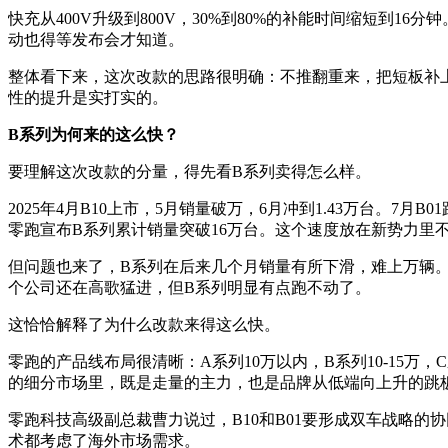
快充从400V升级到800V，30%到80%的补能时间缩短到1
动也得等发布会才知道。
整体看下来，这次改款的思路很明确：不推翻重来，把短板补
性的提升是实打实的。
B系列为何来的这么快？
要理解这次改款的分量，得先看B系列卖得怎么样。
2025年4月B10上市，5月销量破万，6月冲到1.43万台。7月B
零跑宣布B系列累计销量突破16万台。这个速度放在新势力里
但问题也来了，B系列在后来几个月销量有所下滑，难上万辆。零跑
个公司还在高歌猛进，但B系列明显有点跑不动了。
这恰恰解释了为什么改款来得这么快。
零跑的产品线布局很清晰：A系列10万以内，B系列10-15万，C
的细分市场里，既是走量的主力，也是品牌从低端向上升的跳
零跑科技高级副总裁曹力说过，B10和B01要形成双车战略的
术都考虑了海外市场需求。