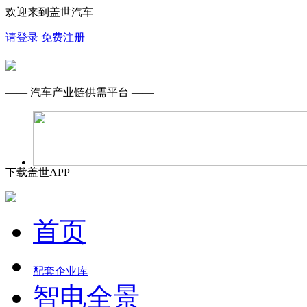
欢迎来到盖世汽车
请登录
免费注册
—— 汽车产业链供需平台 ——
下载盖世APP
首页
配套企业库
智电全景