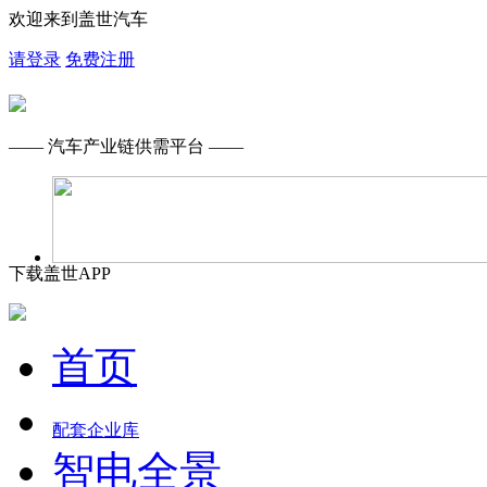
欢迎来到盖世汽车
请登录
免费注册
—— 汽车产业链供需平台 ——
下载盖世APP
首页
配套企业库
智电全景