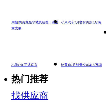
周报|陶海龙任华域总经理；高通
小米汽车7月交付再超3万辆
拿大单
小鹏G9L正式官宣
比亚迪7月销量突破41.9万辆
热门推荐
找供应商