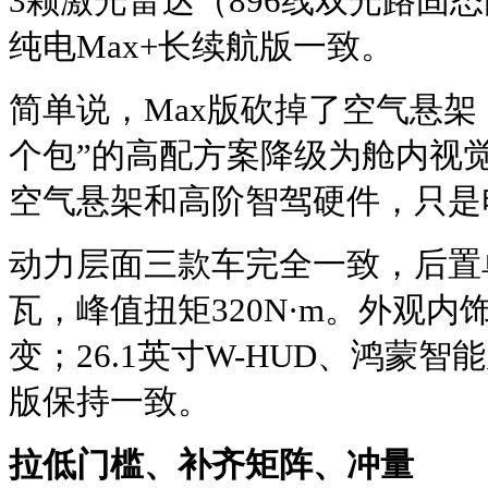
3颗激光雷达（896线双光路固
纯电Max+长续航版一致。
简单说，Max版砍掉了空气悬架
个包”的高配方案降级为舱内视觉
空气悬架和高阶智驾硬件，只是
动力层面三款车完全一致，后置单
瓦，峰值扭矩320N·m。外观
变；26.1英寸W-HUD、鸿蒙
版保持一致。
拉低门槛、补齐矩阵、冲量