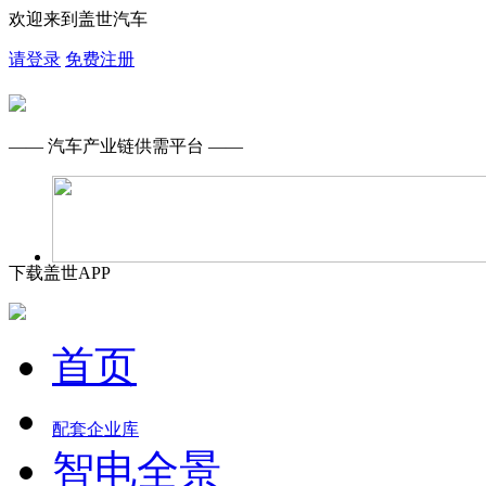
欢迎来到盖世汽车
请登录
免费注册
—— 汽车产业链供需平台 ——
下载盖世APP
首页
配套企业库
智电全景