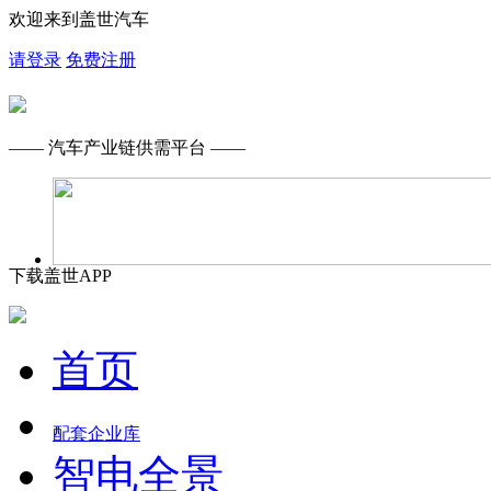
欢迎来到盖世汽车
请登录
免费注册
—— 汽车产业链供需平台 ——
下载盖世APP
首页
配套企业库
智电全景