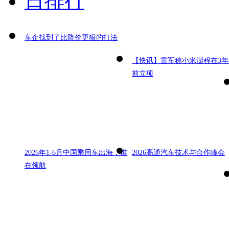
日排行
车企找到了比降价更狠的打法
【快讯】雷军称小米澎程在3年
前立项
2026年1-6月中国乘用车出海，谁
2026高通汽车技术与合作峰会
在领航