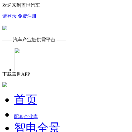
欢迎来到盖世汽车
请登录
免费注册
—— 汽车产业链供需平台 ——
下载盖世APP
首页
配套企业库
智电全景