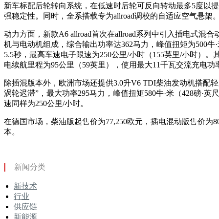
新车标配后轮转向系统，在低速时后轮可反向转动最多5度以
强稳定性。同时，全系搭载专为allroad调校的自适应空气悬架
动力方面，新款A6 allroad首次在allroad系列中引入插电
机与电动机组成，综合输出功率达362马力，峰值扭矩为500牛·米
5.5秒，最高车速电子限速为250公里/小时（155英里/小时）。
电续航里程为95公里（59英里），使用最大11千瓦交流充电
除插混版本外，欧洲市场还提供3.0升V6 TDI柴油发动机搭
涡轮迟滞”，最大功率295马力，峰值扭矩580牛·米（428磅·英
速同样为250公里/小时。
在德国市场，柴油版起售价为77,250欧元，插电混动版售价为8
本。
新闻分类
新技术
行业
供应链
新能源