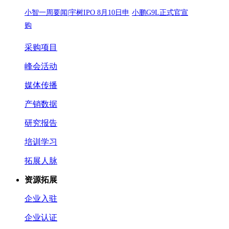
小智一周要闻|宇树IPO 8月10日申
小鹏G9L正式官宣
购
采购项目
峰会活动
媒体传播
产销数据
研究报告
培训学习
拓展人脉
资源拓展
企业入驻
企业认证