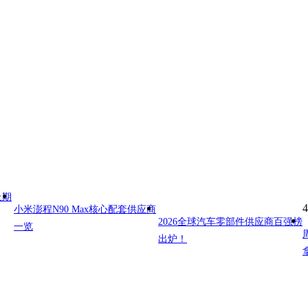
上期
4
小米澎程N90 Max核心配套供应商
2026全球汽车零部件供应商百强榜
一览
出炉！