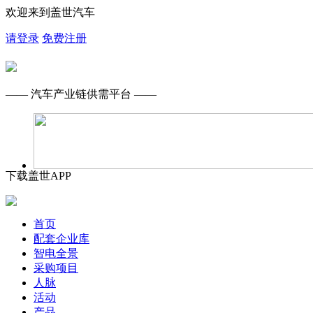
欢迎来到盖世汽车
请登录
免费注册
—— 汽车产业链供需平台 ——
下载盖世APP
首页
配套企业库
智电全景
采购项目
人脉
活动
产品