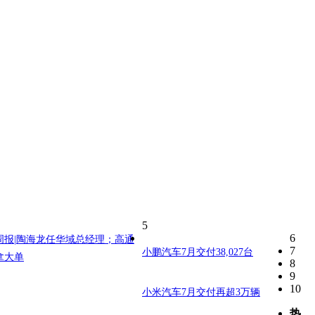
5
6
周报|陶海龙任华域总经理；高通
7
小鹏汽车7月交付38,027台
拿大单
8
9
10
小米汽车7月交付再超3万辆
热