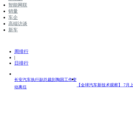
智能网联
销量
车企
高端访谈
新车
周排行
|
日排行
长安汽车执行副总裁彭陶因工作变
【全球汽车新技术观察】 7月
动离任