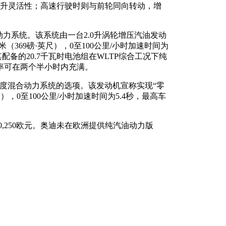
提升灵活性；高速行驶时则与前轮同向转动，增
。
式混合动力系统。该系统由一台2.0升涡轮增压汽油发动
（369磅·英尺），0至100公里/小时加速时间为
其配备的20.7千瓦时电池组在WLTP综合工况下纯
功率可在两个半小时内充满。
配轻度混合动力系统的选项。该发动机宣称实现“零
尺），0至100公里/小时加速时间为5.4秒，最高车
0,250欧元。奥迪未在欧洲提供纯汽油动力版