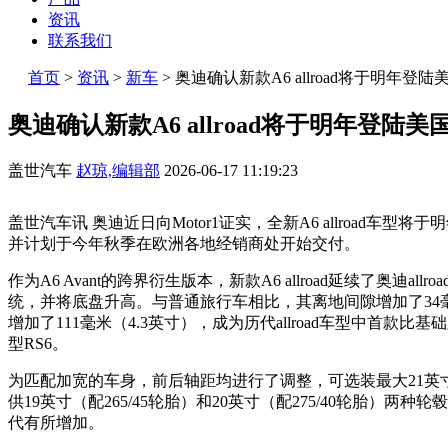
资讯
联系我们
首页
>
资讯
>
新车
>
奥迪确认新款A6 allroad将于明年登陆
奥迪确认新款A6 allroad将于明年登陆美
盖世汽车
赵琼,编辑部
2026-06-17 11:19:23
盖世汽车讯 奥迪近日向Motor1证实，全新A6 allroad
并计划于今年秋季在欧洲各地经销商处开始交付。
作为A6 Avant的跨界衍生版本，新款A6 allroad延续了奥迪all
统，并将底盘升高。与普通旅行车相比，其离地间隙增加了34毫
增加了111毫米（4.3英寸），成为历代allroad车型中首
型RS6。
为匹配加宽的车身，前后轴距均进行了调整，可选装最大21英寸
供19英寸（配265/45轮胎）和20英寸（配275/40轮胎）
代有所增加。