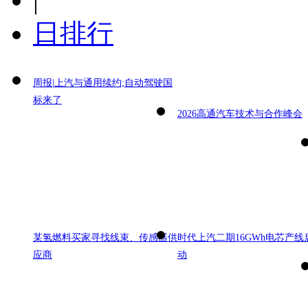
日排行
周报|上汽与通用续约;自动驾驶国
标来了
2026高通汽车技术与合作峰会
某氢燃料买家寻找线束、传感器供
时代上汽二期16GWh电芯产线
应商
动