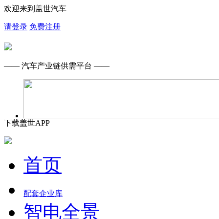
欢迎来到盖世汽车
请登录
免费注册
—— 汽车产业链供需平台 ——
下载盖世APP
首页
配套企业库
智电全景