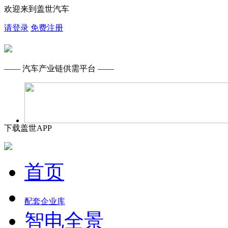
欢迎来到盖世汽车
请登录
免费注册
—— 汽车产业链供需平台 ——
下载盖世APP
首页
配套企业库
智电全景