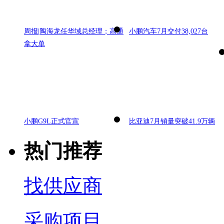
周报|陶海龙任华域总经理；高通
小鹏汽车7月交付38,027台
拿大单
小鹏G9L正式官宣
比亚迪7月销量突破41.9万辆
热门推荐
找供应商
采购项目