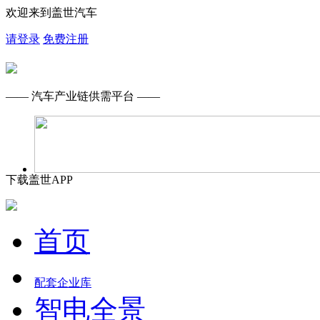
欢迎来到盖世汽车
请登录
免费注册
—— 汽车产业链供需平台 ——
下载盖世APP
首页
配套企业库
智电全景