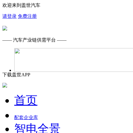
欢迎来到盖世汽车
请登录
免费注册
—— 汽车产业链供需平台 ——
下载盖世APP
首页
配套企业库
智电全景