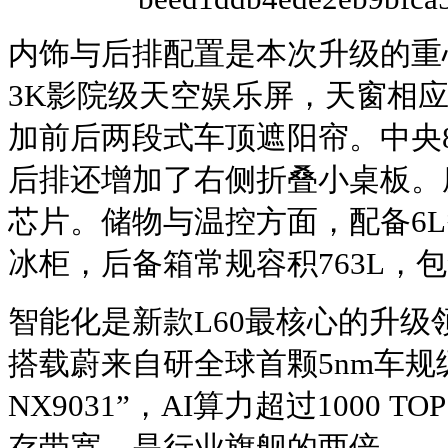
内饰与后排配置是本次升级的重心
3K影院级天空娱乐屏，天窗相
加前后两段式车顶遮阳帘。中央
后排还增加了右侧折叠小桌板。座
芯片。储物与温控方面，配备6L
冰柜，后备箱常规容积763L，包
智能化是新款L60最核心的升级领域
搭载蔚来自研全球首颗5nm车规
NX9031”，AI算力超过1000 TO
存带宽，是行业旗舰的两倍。