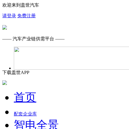
欢迎来到盖世汽车
请登录
免费注册
—— 汽车产业链供需平台 ——
下载盖世APP
首页
配套企业库
智电全景