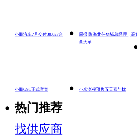
小鹏汽车7月交付38,027台
周报|陶海龙任华域总经理；高
拿大单
小鹏G9L正式官宣
小米澎程预售五天喜与忧
热门推荐
找供应商