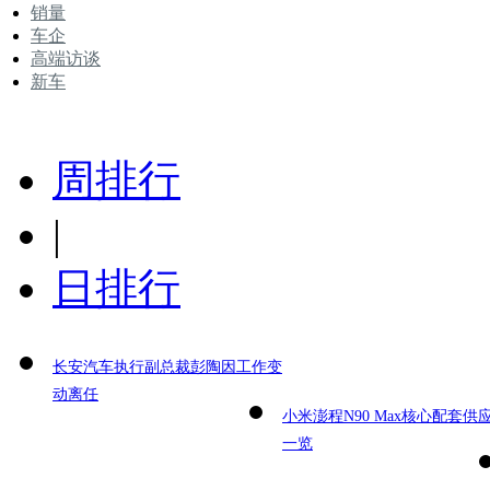
销量
车企
高端访谈
新车
周排行
|
日排行
长安汽车执行副总裁彭陶因工作变
动离任
小米澎程N90 Max核心配套供
一览