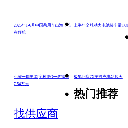
2026年1-6月中国乘用车出海，谁
上半年全球动力电池装车量TOP
在领航
小智一周要闻|宇树IPO一签需缴
极氪回应7X宁波充电站起火
7.54万元
热门推荐
找供应商