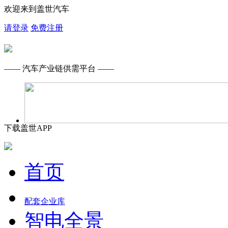
欢迎来到盖世汽车
请登录
免费注册
—— 汽车产业链供需平台 ——
下载盖世APP
首页
配套企业库
智电全景