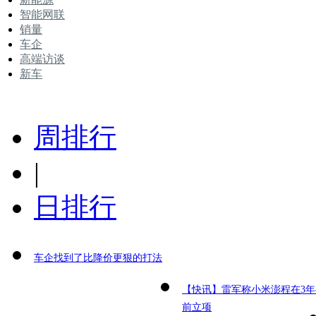
智能网联
销量
车企
高端访谈
新车
周排行
|
日排行
车企找到了比降价更狠的打法
【快讯】雷军称小米澎程在3年
前立项