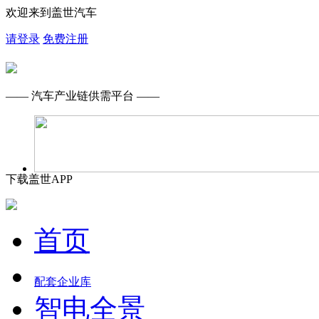
欢迎来到盖世汽车
请登录
免费注册
—— 汽车产业链供需平台 ——
下载盖世APP
首页
配套企业库
智电全景