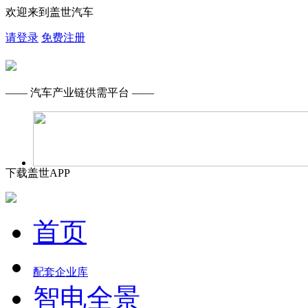
欢迎来到盖世汽车
请登录
免费注册
—— 汽车产业链供需平台 ——
下载盖世APP
首页
配套企业库
智电全景