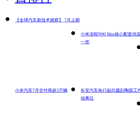
【全球汽车新技术观察】 7月上期
小米澎程N90 Max核心配套供
一览
小米汽车7月交付再超3万辆
长安汽车执行副总裁彭陶因工
动离任