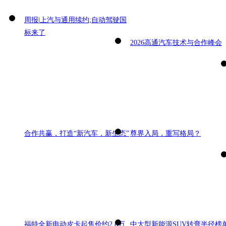
周报|上汽与通用续约;自动驾驶国
标来了
2026高通汽车技术与合作峰会
合作共赢，打造“新汽车，新生态”
尊界入局，重写格局？
福特全新电动皮卡起售价约2.8万
中大型新能源SUV转弯半径榜