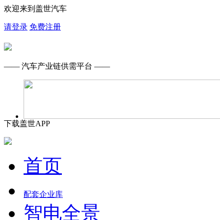
欢迎来到盖世汽车
请登录
免费注册
—— 汽车产业链供需平台 ——
下载盖世APP
首页
配套企业库
智电全景