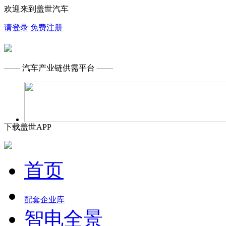
欢迎来到盖世汽车
请登录
免费注册
—— 汽车产业链供需平台 ——
下载盖世APP
首页
配套企业库
智电全景