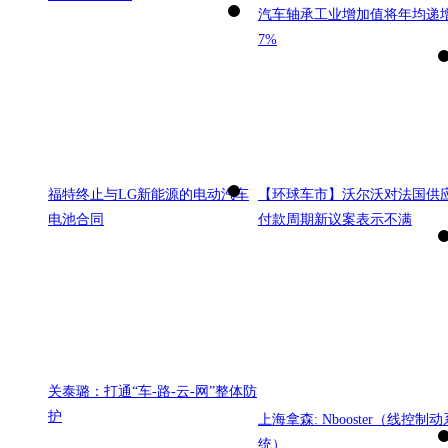
汽车轴承工业增加值将年均递
7%
福特终止与LG新能源的电动汽车
【环球车市】沃尔沃对法国供
电池合同
付款周期新议案表示不满
关泰璐：打通“车-路-云-网”整体防
护
上海拿森: Nbooster（线控制动
统）