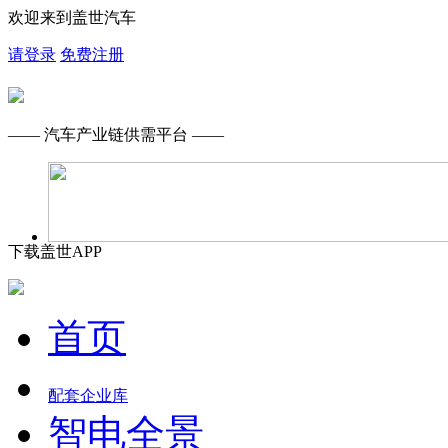
欢迎来到盖世汽车
请登录
免费注册
—— 汽车产业链供需平台 ——
下载盖世APP
首页
配套企业库
智电全景