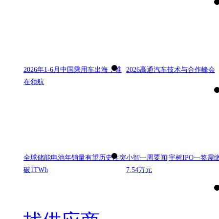
2026年1-6月中国乘用车出海，谁
2026高通汽车技术与合作峰会
在领航
全球储能电池年销量有望历史性突
小智一周要闻|宇树IPO一签需
破1TWh
7.54万元